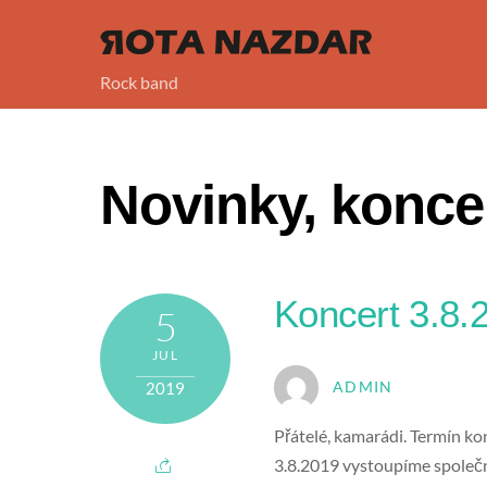
Skip
to
content
Rock band
Novinky, konce
Koncert 3.8.
5
JUL
2019
ADMIN
Přátelé, kamarádi. Termín ko
3.8.2019 vystoupíme společn