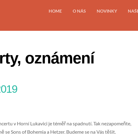
HOME
O NÁS
NOVINKY
NAŠ
rty, oznámení
2019
ncertu v Horní Lukavici je téměř na spadnutí. Tak nezapomeňte,
ě se Sons of Bohemia a Hetzer. Budeme se na Vás těšit.