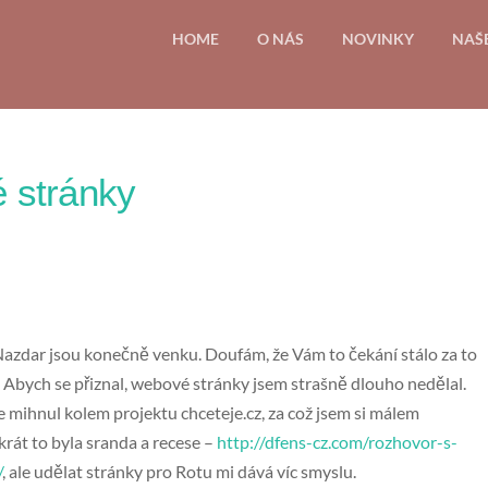
HOME
O NÁS
NOVINKY
NAŠ
 stránky
zdar jsou konečně venku. Doufám, že Vám to čekání stálo za to
. Abych se přiznal, webové stránky jsem strašně dlouho nedělal.
 mihnul kolem projektu chceteje.cz, za což jsem si málem
krát to byla sranda a recese –
http://dfens-cz.com/rozhovor-s-
/
, ale udělat stránky pro Rotu mi dává víc smyslu.