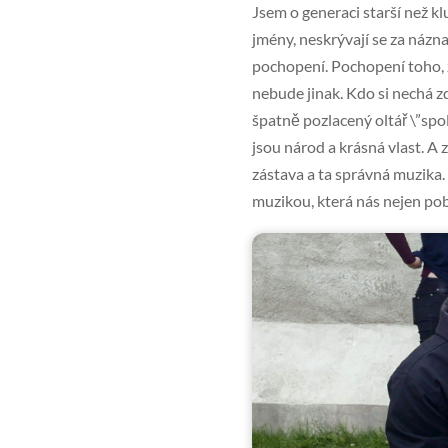
Jsem o generaci starší než klu
jmény, neskrývají se za názna
pochopení. Pochopení toho, ž
nebude jinak. Kdo si nechá zd
špatně pozlacený oltář \”spo
jsou národ a krásná vlast. A 
zástava a ta správná muzika
muzikou, která nás nejen pob