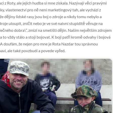
ci z Roty, ale jejich hudba si mne získala. Nazývají věci pravými
ky, vlastenectví pro ně není marketingový tah, ale vychází z
e dějiny lidské rasy jsou boj o zdroje a nikdy tomu nebylo a
roje uloupit, zničit nebo je ve své naivní stupiditě věnuje na
lečného dobra\”, zmizí na smetišti dějin. Naším největším zdrojem
za to vždy stálo a stojí bojovat. K boji patří kromě odvahy i bojová
. A doufám, že nejen pro mne je Rota Nazdar tou správnou
aví, ale také povzbudí a povede vpřed.