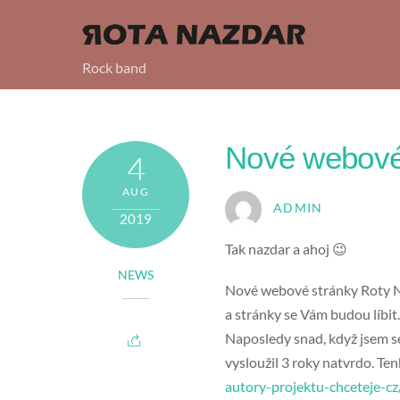
Skip
to
content
Rock band
Nové webové
4
AUG
ADMIN
2019
Tak nazdar a ahoj 😉
NEWS
Nové webové stránky Roty Na
a stránky se Vám budou líbit
Naposledy snad, když jsem se
vysloužil 3 roky natvrdo. Ten
autory-projektu-chceteje-cz